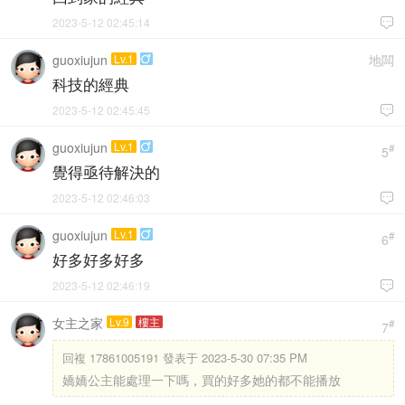
2023-5-12 02:45:14

guoxiujun
Lv.1
地闆

科技的經典
2023-5-12 02:45:45

guoxiujun
Lv.1

#
5
覺得亟待解決的
2023-5-12 02:46:03

guoxiujun
Lv.1

#
6
好多好多好多
2023-5-12 02:46:19

女主之家
Lv.9
樓主
#
7
回複
17861005191 發表于 2023-5-30 07:35 PM
嬌嬌公主能處理一下嗎，買的好多她的都不能播放