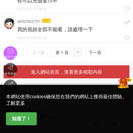
你可以充值金币不
2023-6-5 02:58:03

a632562701
Lv.2
#
10
買的視頻全部不能看，請處理一下
2023-6-9 00:34:52


上一頁
第 1 頁
下一頁

APP下載

進入網站首頁，查看更多精彩内容
金币充值

'
在線客服
简体中文版
本網站使用cookies确保您在我們的網站上獲得最佳體驗。

了解更多
Translate
首頁
English
繁體中文
日本語
日本語
繁體中文
English
知道了！
2720
9



說點什麽吧...
