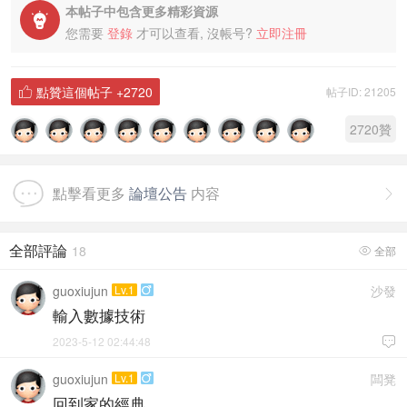
本帖子中包含更多精彩資源

您需要
登錄
才可以查看, 沒帳号?
立即注冊
點贊這個帖子
+2720
帖子ID: 21205

2720
贊
點擊看更多
論壇公告
内容

全部評論
18
全部

guoxiujun
Lv.1
沙發

輸入數據技術
2023-5-12 02:44:48

guoxiujun
Lv.1
闆凳

回到家的經典