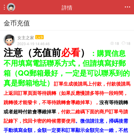
詳情


金币充值
女主之家
Lv.9
18
18
2023-4-19 14:46:46


注意（充值前
必看
）
：購買信息
不用填寫電話聯系方式，但請填寫好郵
箱（QQ郵箱最好，一定是可以聯系到的
真是郵箱地址）
訂單生成後請馬上付款
，付款後請馬
上返回訂單頁面等待跳轉（如果反應慢請多等待一段時間，
跳轉後才能發卡，不等待跳轉會導緻掉單），
沒有等待跳轉
或者超時付款會導緻掉單
，付款二維碼下面的商戶訂單号請
記錄下，找回卡密的時候需要使用
。
微信請注意，掃碼後需
手動填寫金額，金額一定要和訂單顯示金額完全一緻，不然