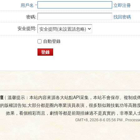
用戶名
立即注冊
密碼:
找回密碼
安全提問:
自動登錄
登錄
壇
(
溫馨提示：本站内容來源各大站點API采集，本站不會保存、複制或
您的版權請告知,大部分都是圈内專業演員表演，很多類似雜技氣功等高難
效果，看個精彩而且，劇情等都是前期排練過不是真實的，非專業人
GMT+8, 2026-8-6 05:56 PM
, Processe