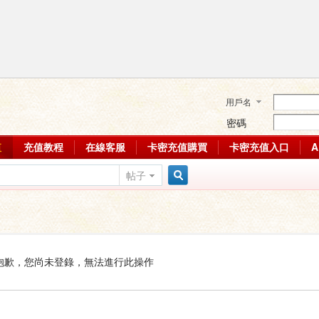
用戶名
密碼
值
充值教程
在線客服
卡密充值購買
卡密充值入口
帖子
搜
索
抱歉，您尚未登錄，無法進行此操作